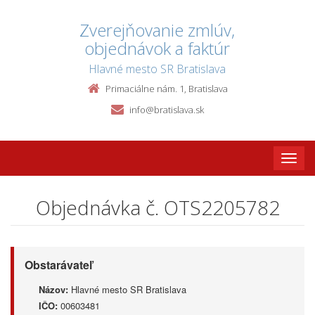
Zverejňovanie zmlúv,
objednávok a faktúr
Hlavné mesto SR Bratislava
Primaciálne nám. 1, Bratislava
info@bratislava.sk
Toggle
naviga
Objednávka č. OTS2205782
Obstarávateľ
Názov:
Hlavné mesto SR Bratislava
IČO:
00603481