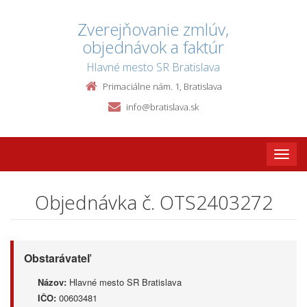
Zverejňovanie zmlúv,
objednávok a faktúr
Hlavné mesto SR Bratislava
Primaciálne nám. 1, Bratislava
info@bratislava.sk
Toggle
naviga
Objednávka č. OTS2403272
Obstarávateľ
Názov:
Hlavné mesto SR Bratislava
IČO:
00603481