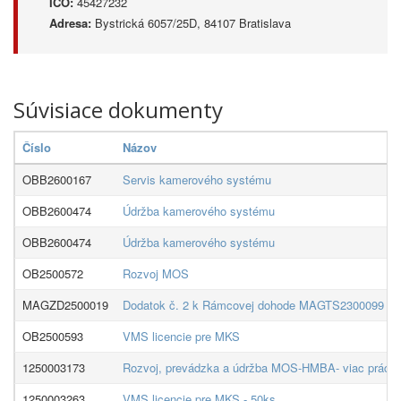
IČO:
45427232
Adresa:
Bystrická 6057/25D, 84107 Bratislava
Súvisiace dokumenty
Číslo
Názov
OBB2600167
Servis kamerového systému
OBB2600474
Údržba kamerového systému
OBB2600474
Údržba kamerového systému
OB2500572
Rozvoj MOS
MAGZD2500019
Dodatok č. 2 k Rámcovej dohode MAGTS2300099 zo 
OB2500593
VMS licencie pre MKS
1250003173
Rozvoj, prevádzka a údržba MOS-HMBA- viac prác
1250003263
VMS licencie pre MKS - 50ks