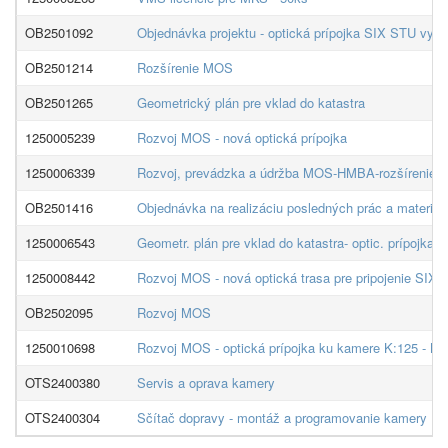
OB2501092
Objednávka projektu - optická prípojka SIX STU vybu
OB2501214
Rozšírenie MOS
OB2501265
Geometrický plán pre vklad do katastra
1250005239
Rozvoj MOS - nová optická prípojka
1250006339
Rozvoj, prevádzka a údržba MOS-HMBA-rozšírenie M
OB2501416
Objednávka na realizáciu posledných prác a materiál
1250006543
Geometr. plán pre vklad do katastra- optic. prípojka 
1250008442
Rozvoj MOS - nová optická trasa pre pripojenie SIX
OB2502095
Rozvoj MOS
1250010698
Rozvoj MOS - optická prípojka ku kamere K:125 - N
OTS2400380
Servis a oprava kamery
OTS2400304
Sčítač dopravy - montáž a programovanie kamery