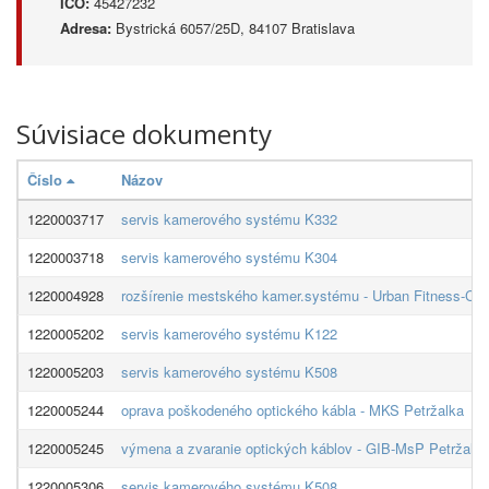
IČO:
45427232
Adresa:
Bystrická 6057/25D, 84107 Bratislava
Súvisiace dokumenty
Číslo
Názov
1220003717
servis kamerového systému K332
1220003718
servis kamerového systému K304
1220004928
rozšírenie mestského kamer.systému - Urban Fitness-Cvi
1220005202
servis kamerového systému K122
1220005203
servis kamerového systému K508
1220005244
oprava poškodeného optického kábla - MKS Petržalka
1220005245
výmena a zvaranie optických káblov - GIB-MsP Petržalka
1220005306
servis kamerového systému K508