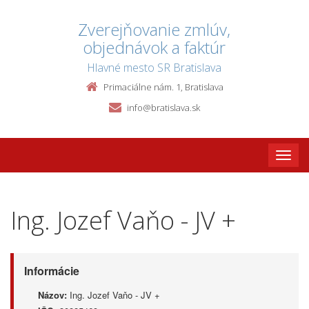
Zverejňovanie zmlúv,
objednávok a faktúr
Hlavné mesto SR Bratislava
Primaciálne nám. 1, Bratislava
info@bratislava.sk
Toggle
naviga
Ing. Jozef Vaňo - JV +
Informácie
Názov:
Ing. Jozef Vaňo - JV +