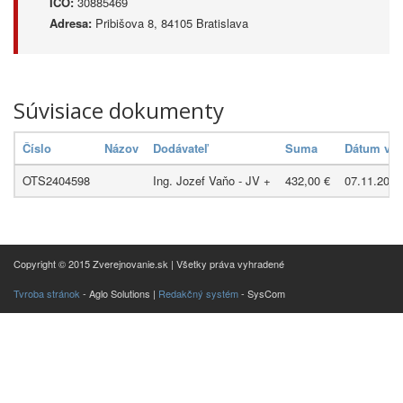
IČO:
30885469
Adresa:
Pribišova 8, 84105 Bratislava
Súvisiace dokumenty
Číslo
Názov
Dodávateľ
Suma
Dátum vyh
OTS2404598
Ing. Jozef Vaňo - JV +
432,00 €
07.11.2024
Copyright © 2015 Zverejnovanie.sk | Všetky práva vyhradené
Tvroba stránok
- Aglo Solutions |
Redakčný systém
- SysCom