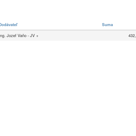
Dodávateľ
Suma
Ing. Jozef Vaňo - JV +
432,