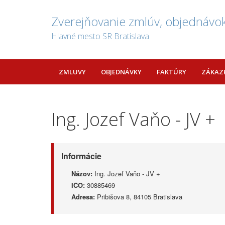
Zverejňovanie zmlúv, objednávok
Hlavné mesto SR Bratislava
ZMLUVY
OBJEDNÁVKY
FAKTÚRY
ZÁKAZ
Ing. Jozef Vaňo - JV +
Informácie
Názov:
Ing. Jozef Vaňo - JV +
IČO:
30885469
Adresa:
Pribišova 8, 84105 Bratislava