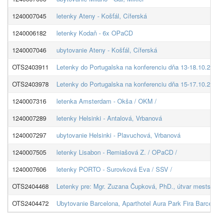
1240007045
letenky Ateny - Košťál, Cíferská
1240006182
letenky Kodaň - 6x OPaCD
1240007046
ubytovanie Ateny - Košťál, Cíferská
OTS2403911
Letenky do Portugalska na konferenciu dňa 13-18.10.202
OTS2403978
Letenky do Portugalska na konferenciu dňa 15-17.10.2024
1240007316
letenka Amsterdam - Okša / OKM /
1240007289
letenky Helsinki - Antalová, Vrbanová
1240007297
ubytovanie Helsinki - Plavuchová, Vrbanová
1240007505
letenky Lisabon - Remiašová Z. / OPaCD /
1240007606
letenky PORTO - Surovková Eva / SSV /
OTS2404468
Letenky pre: Mgr. Zuzana Čupková, PhD., útvar mestských
OTS2404472
Ubytovanie Barcelona, Aparthotel Aura Park Fira Barcelo