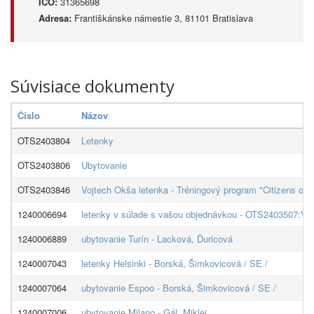
IČO:
31365698
Adresa:
Františkánske námestie 3, 81101 Bratislava
Súvisiace dokumenty
Číslo
Názov
OTS2403804
Letenky
OTS2403806
Ubytovanie
OTS2403846
Vojtech Okša letenka - Tréningový program "Citizens on
1240006694
letenky v súlade s vašou objednávkou - OTS2403507:VI
1240006889
ubytovanie Turín - Lacková, Ďuricová
1240007043
letenky Helsinki - Borská, Šimkovicová / SE /
1240007064
ubytovanie Espoo - Borská, Šimkovicová / SE /
1240007006
ubytovanie Milano - Gál, Miklei