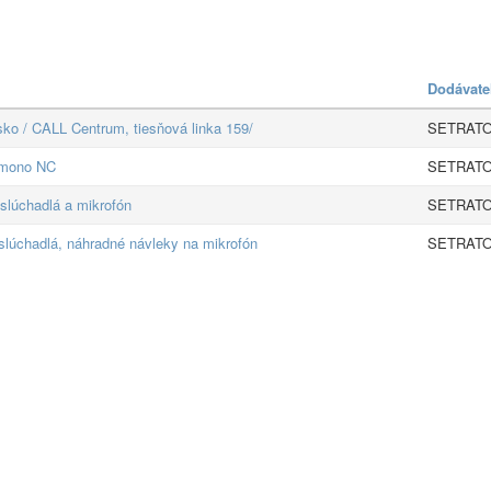
Dodávate
sko / CALL Centrum, tiesňová linka 159/
SETRATON
 mono NC
SETRATON
 slúchadlá a mikrofón
SETRATON
 slúchadlá, náhradné návleky na mikrofón
SETRATON