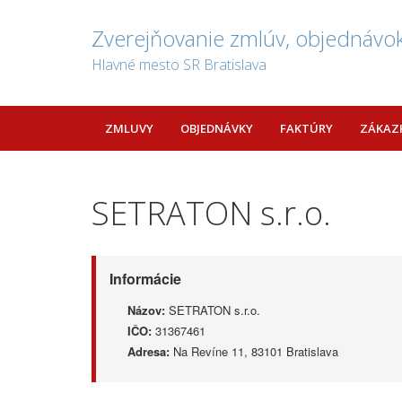
Zverejňovanie zmlúv, objednávok
Hlavné mesto SR Bratislava
ZMLUVY
OBJEDNÁVKY
FAKTÚRY
ZÁKAZ
SETRATON s.r.o.
Informácie
Názov:
SETRATON s.r.o.
IČO:
31367461
Adresa:
Na Revíne 11, 83101 Bratislava