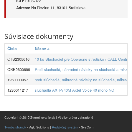
IČO:
31367461
Adresa:
Na Revíne 11, 83101 Bratislava
Súvisiace dokumenty
Číslo
Názov
OTS2305616
10 ks Slúchadiel pre Operačné stredisko / CALL Centrum,
OBB2600699
Profi slúchadlá, náhradné návleky na slúchadlá a mikrof
1260003957
profi slúchadlá, náhradné návleky na slúchadlá, náhradn
1230011217
slúchadlá AXH-V40M Axtel Voice 40 mono NC
Copyright © 2015 Zverejnovanie.sk | Všetky práva vyhradené
Tvroba stránok
- Aglo Solutions |
Redakčný systém
- SysCom