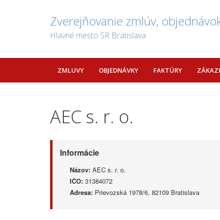
Zverejňovanie zmlúv, objednávok
Hlavné mesto SR Bratislava
ZMLUVY
OBJEDNÁVKY
FAKTÚRY
ZÁKAZ
AEC s. r. o.
Informácie
Názov:
AEC s. r. o.
IČO:
31384072
Adresa:
Prievozská 1978/6, 82109 Bratislava