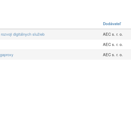
Dodávateľ
 rozvoji digitálnych služieb
AEC s. r. o.
AEC s. r. o.
egaproxy
AEC s. r. o.