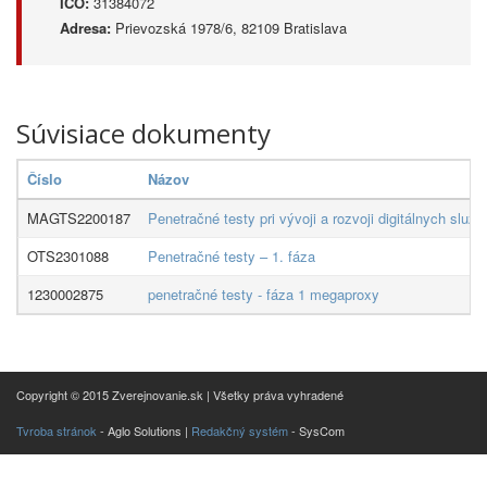
IČO:
31384072
Adresa:
Prievozská 1978/6, 82109 Bratislava
Súvisiace dokumenty
Číslo
Názov
MAGTS2200187
Penetračné testy pri vývoji a rozvoji digitálnych služi
OTS2301088
Penetračné testy – 1. fáza
1230002875
penetračné testy - fáza 1 megaproxy
Copyright © 2015 Zverejnovanie.sk | Všetky práva vyhradené
Tvroba stránok
- Aglo Solutions |
Redakčný systém
- SysCom