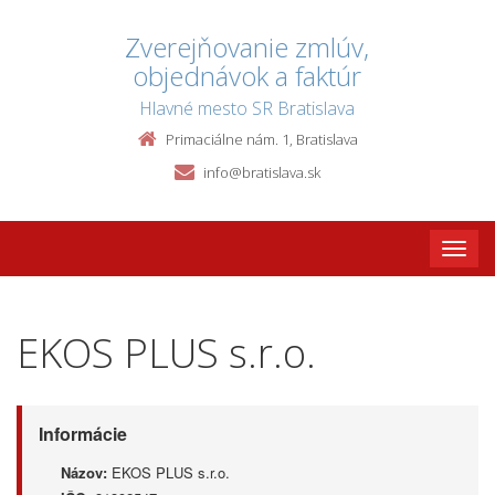
Zverejňovanie zmlúv,
objednávok a faktúr
Hlavné mesto SR Bratislava
Primaciálne nám. 1, Bratislava
info@bratislava.sk
Toggle
naviga
EKOS PLUS s.r.o.
Informácie
Názov:
EKOS PLUS s.r.o.