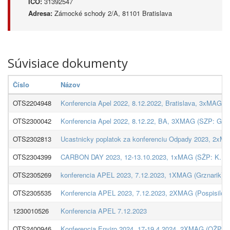
IČO:
31392547
Adresa:
Zámocké schody 2/A, 81101 Bratislava
Súvisiace dokumenty
Číslo
Názov
OTS2204948
Konferencia Apel 2022, 8.12.2022, Bratislava, 3xMAG (
OTS2300042
Konferencia Apel 2022, 8.12.22, BA, 3XMAG (SZP: Grzna
OTS2302813
Ucastnicky poplatok za konferenciu Odpady 2023, 2xMA
OTS2304399
CARBON DAY 2023, 12-13.10.2023, 1xMAG (SŽP: K.Bed
OTS2305269
konferencia APEL 2023, 7.12.2023, 1XMAG (Grznarik), 
OTS2305535
Konferencia APEL 2023, 7.12.2023, 2XMAG (Pospisilova
1230010526
Konferencia APEL 7.12.2023
OTS2400946
Konferencia Enviro 2024, 17-19.4.2024, 2XMAG (OŽP),