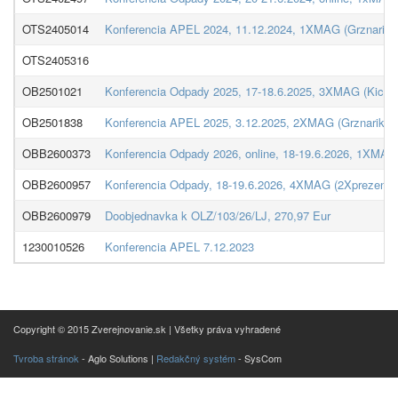
OTS2405014
Konferencia APEL 2024, 11.12.2024, 1XMAG (Grznarik)
OTS2405316
OB2501021
Konferencia Odpady 2025, 17-18.6.2025, 3XMAG (Kicov
OB2501838
Konferencia APEL 2025, 3.12.2025, 2XMAG (Grznarik, K
OBB2600373
Konferencia Odpady 2026, online, 18-19.6.2026, 1XMAG
OBB2600957
Konferencia Odpady, 18-19.6.2026, 4XMAG (2Xprezencne
OBB2600979
Doobjednavka k OLZ/103/26/LJ, 270,97 Eur
1230010526
Konferencia APEL 7.12.2023
Copyright © 2015 Zverejnovanie.sk | Všetky práva vyhradené
Tvroba stránok
- Aglo Solutions |
Redakčný systém
- SysCom