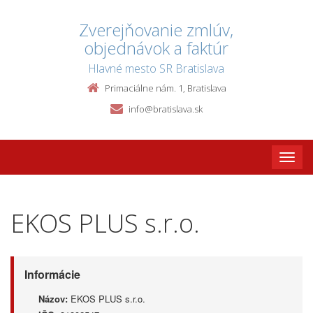
Zverejňovanie zmlúv,
objednávok a faktúr
Hlavné mesto SR Bratislava
Primaciálne nám. 1, Bratislava
info@bratislava.sk
Toggle
naviga
EKOS PLUS s.r.o.
Informácie
Názov:
EKOS PLUS s.r.o.