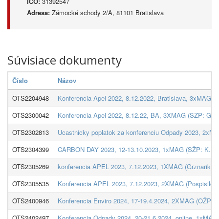
IČO:
31392547
Adresa:
Zámocké schody 2/A, 81101 Bratislava
Súvisiace dokumenty
Číslo
Názov
OTS2204948
Konferencia Apel 2022, 8.12.2022, Bratislava, 3xMAG (
OTS2300042
Konferencia Apel 2022, 8.12.22, BA, 3XMAG (SZP: Grzna
OTS2302813
Ucastnicky poplatok za konferenciu Odpady 2023, 2xMA
OTS2304399
CARBON DAY 2023, 12-13.10.2023, 1xMAG (SŽP: K.Bed
OTS2305269
konferencia APEL 2023, 7.12.2023, 1XMAG (Grznarik), 
OTS2305535
Konferencia APEL 2023, 7.12.2023, 2XMAG (Pospisilova
OTS2400946
Konferencia Enviro 2024, 17-19.4.2024, 2XMAG (OŽP),
OTS2402497
Konferencia Odpady 2024, 20-21.6.2024, online, 1xMAG