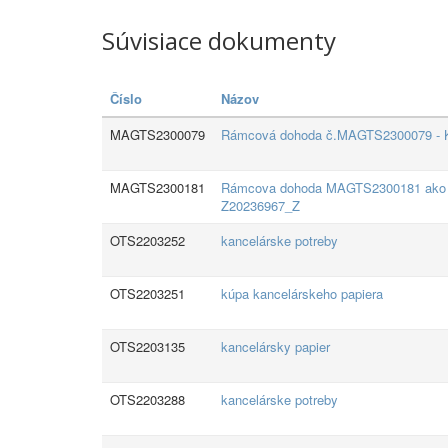
Súvisiace dokumenty
Číslo
Názov
MAGTS2300079
Rámcová dohoda č.MAGTS2300079 - K
MAGTS2300181
Rámcova dohoda MAGTS2300181 ako vý
Z20236967_Z
OTS2203252
kancelárske potreby
OTS2203251
kúpa kancelárskeho papiera
OTS2203135
kancelársky papier
OTS2203288
kancelárske potreby