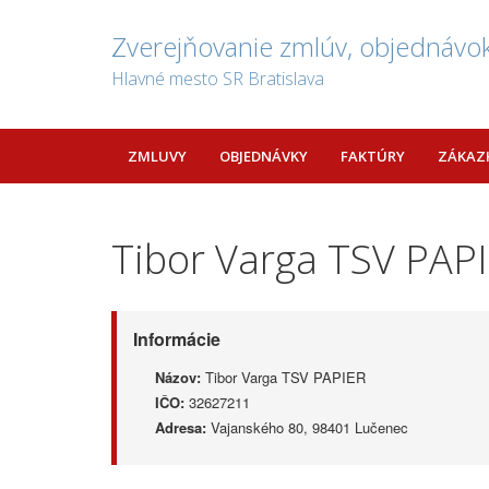
Zverejňovanie zmlúv, objednávok
Hlavné mesto SR Bratislava
ZMLUVY
OBJEDNÁVKY
FAKTÚRY
ZÁKAZ
Tibor Varga TSV PAP
Informácie
Názov:
Tibor Varga TSV PAPIER
IČO:
32627211
Adresa:
Vajanského 80, 98401 Lučenec