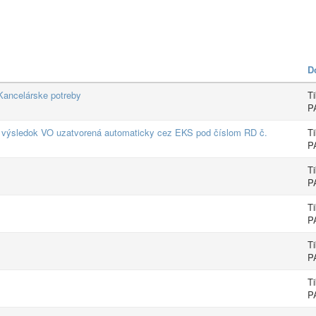
D
ancelárske potreby
T
P
sledok VO uzatvorená automaticky cez EKS pod číslom RD č.
T
P
T
P
T
P
T
P
T
P