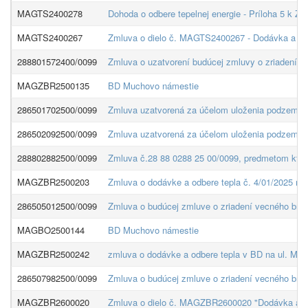
MAGTS2400278
Dohoda o odbere tepelnej energie - Príloha 5 k 
MAGTS2400267
Zmluva o dielo č. MAGTS2400267 - Dodávka a mont
288801572400/0099
Zmluva o uzatvorení budúcej zmluvy o zriadení v
MAGZBR2500135
BD Muchovo námestie
286501702500/0099
Zmluva uzatvorená za účelom uloženia podzemnej V
286502092500/0099
Zmluva uzatvorená za účelom uloženia podzemnej 
288802882500/0099
Zmluva č.28 88 0288 25 00/0099, predmetom ktore
MAGZBR2500203
Zmluva o dodávke a odbere tepla č. 4/01/2025 na 
286505012500/0099
Zmluva o budúcej zmluve o zriadení vecného brem
MAGBO2500144
BD Muchovo námestie
MAGZBR2500242
zmluva o dodávke a odbere tepla v BD na ul. Mu
286507982500/0099
Zmluva o budúcej zmluve o zriadení vecného brem
MAGZBR2600020
Zmluva o dielo č. MAGZBR2600020 "Dodávka a mon