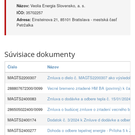
Názov:
Veolia Energia Slovensko, a. s.
IČO:
35702257
Adresa:
Einsteinova 21, 85101 Bratislava - mestská časť
Petržalka
Súvisiace dokumenty
Číslo
Názov
MAGTS2200307
Zmluva o dielo č. MAGTS2200307 ako výsledok ver
288807672300/0099
Vecné bremeno zriadené HM BA (povinný) k časti 
MAGTS2400083
Zmluva o dodávke a odbere tepla č. 15/01/2024 n
286505022400/0099
Zmluva o budúcej zmluve o zriadení vecného bre
MAGTS2400174
Dodatok č. 3/2024 k Zmluve d dodávke a odbere te
MAGTS2400277
Dohoda o odbere tepelnej energie - Príloha 5 k Z