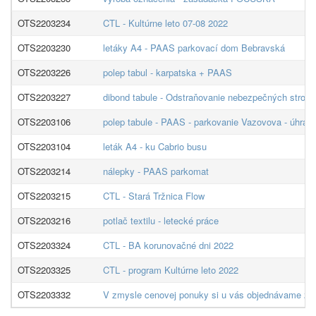
OTS2203234
CTL - Kultúrne leto 07-08 2022
OTS2203230
letáky A4 - PAAS parkovací dom Bebravská
OTS2203226
polep tabul - karpatska + PAAS
OTS2203227
dibond tabule - Odstraňovanie nebezpečných strom
OTS2203106
polep tabule - PAAS - parkovanie Vazovova - úhrad
OTS2203104
leták A4 - ku Cabrio busu
OTS2203214
nálepky - PAAS parkomat
OTS2203215
CTL - Stará Tržnica Flow
OTS2203216
potlač textilu - letecké práce
OTS2203324
CTL - BA korunovačné dni 2022
OTS2203325
CTL - program Kultúrne leto 2022
OTS2203332
V zmysle cenovej ponuky si u vás objednávame 20ks