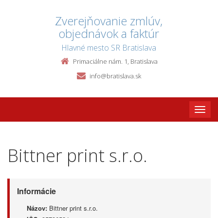
Zverejňovanie zmlúv,
objednávok a faktúr
Hlavné mesto SR Bratislava
Primaciálne nám. 1, Bratislava
info@bratislava.sk
Toggle
naviga
Bittner print s.r.o.
Informácie
Názov:
Bittner print s.r.o.