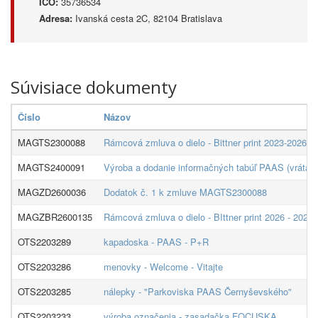
IČO:
35736534
Adresa:
Ivanská cesta 2C, 82104 Bratislava
Súvisiace dokumenty
Číslo
Názov
MAGTS2300088
Rámcová zmluva o dielo - Bittner print 2023-2026
MAGTS2400091
Výroba a dodanie informačných tabúľ PAAS (vrátane 
MAGZD2600036
Dodatok č. 1 k zmluve MAGTS2300088
MAGZBR2600135
Rámcová zmluva o dielo - BIttner print 2026 - 2029
OTS2203289
kapadoska - PAAS - P+R
OTS2203286
menovky - Welcome - Vitajte
OTS2203285
nálepky - "Parkoviska PAAS Černyševského"
OTS2203233
výroba označenia - zasadačka FOCUSKA