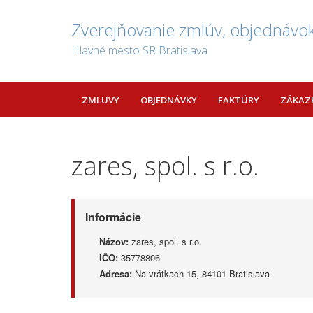
Zverejňovanie zmlúv, objednávok
Hlavné mesto SR Bratislava
ZMLUVY
OBJEDNÁVKY
FAKTÚRY
ZÁKAZ
zares, spol. s r.o.
Informácie
Názov:
zares, spol. s r.o.
IČO:
35778806
Adresa:
Na vrátkach 15, 84101 Bratislava