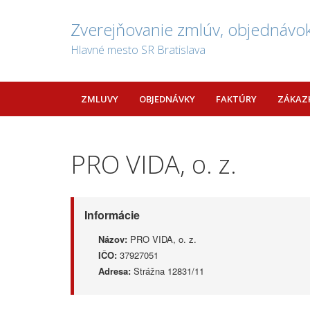
Zverejňovanie zmlúv, objednávok
Hlavné mesto SR Bratislava
ZMLUVY
OBJEDNÁVKY
FAKTÚRY
ZÁKAZ
PRO VIDA, o. z.
Informácie
Názov:
PRO VIDA, o. z.
IČO:
37927051
Adresa:
Strážna 12831/11