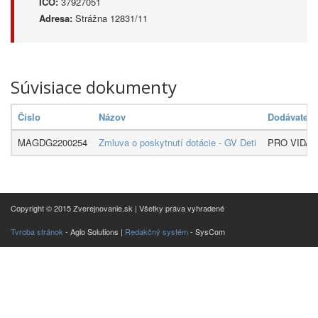
IČO:
37927051
Adresa:
Strážna 12831/11
Súvisiace dokumenty
Číslo
Názov
Dodávateľ
MAGDG2200254
Zmluva o poskytnutí dotácie - GV Deti
PRO VIDA, o
Copyright © 2015 Zverejnovanie.sk | Všetky práva vyhradené
Tvroba stránok
- Aglo Solutions |
Redakčný systém
- SysCom