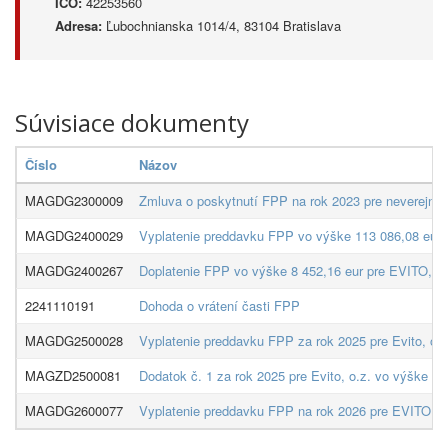
IČO:
42253560
Adresa:
Ľubochnianska 1014/4, 83104 Bratislava
Súvisiace dokumenty
Číslo
Názov
MAGDG2300009
Zmluva o poskytnutí FPP na rok 2023 pre neverejnéh
MAGDG2400029
Vyplatenie preddavku FPP vo výške 113 086,08 eur 
MAGDG2400267
Doplatenie FPP vo výške 8 452,16 eur pre EVITO, o.
2241110191
Dohoda o vrátení časti FPP
MAGDG2500028
Vyplatenie preddavku FPP za rok 2025 pre Evito, o.
MAGZD2500081
Dodatok č. 1 za rok 2025 pre Evito, o.z. vo výške 5
MAGDG2600077
Vyplatenie preddavku FPP na rok 2026 pre EVITO, o.