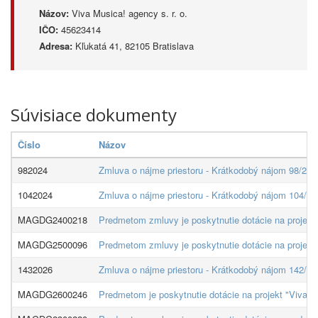
Názov:
Viva Musica! agency s. r. o.
IČO:
45623414
Adresa:
Kľukatá 41, 82105 Bratislava
Súvisiace dokumenty
Číslo
Názov
982024
Zmluva o nájme priestoru - Krátkodobý nájom 98/2024 
1042024
Zmluva o nájme priestoru - Krátkodobý nájom 104/2024
MAGDG2400218
Predmetom zmluvy je poskytnutie dotácie na projekt V
MAGDG2500096
Predmetom zmluvy je poskytnutie dotácie na projekt V
1432026
Zmluva o nájme priestoru - Krátkodobý nájom 142/202
MAGDG2600246
Predmetom je poskytnutie dotácie na projekt "Viva Mu