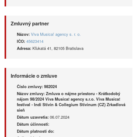
Zmluvný partner
Názov:
Viva Musica! agency s. r. o.
IČO:
45623414
Adresa:
Kľukatá 41, 82105 Bratislava
Informácie o zmluve
Číslo zmluvy:
982024
Názov zmluvy:
Zmluva o nájme priestoru - Krátkodobý
nájom 98/2024 Viva Musica! agency s.r.o. Viva Musica!
festival - Indi Stivín & Collegium Stivinum (CZ) Zrkadlová
sieň
Dátum uzavretia:
06.07.2024
Dátum účinnosti:
Dátum platnosti do: