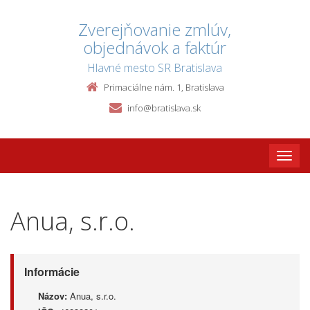
Zverejňovanie zmlúv,
objednávok a faktúr
Hlavné mesto SR Bratislava
Primaciálne nám. 1, Bratislava
info@bratislava.sk
Toggle
naviga
Anua, s.r.o.
Informácie
Názov:
Anua, s.r.o.