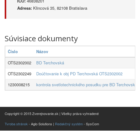
IČO:
46838201
Adresa:
Klincová 35, 82108 Bratislava
Súvisiace dokumenty
Číslo
Názov
OTS2302002
BD Terchovská
OTS2302249
Doúčtovanie k obj PD Terchovská OTS2302002
1230008215
kontrola svetlotechnického posudku pre BD Terchovská
Copyright © 2015 Zverejnovanie.sk | Všetky práva vyhradené
Tvroba stránok
- Aglo Solutions |
Redakčný systém
- SysCom