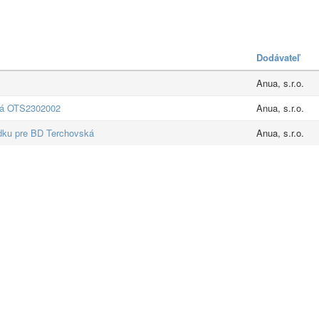
Dodávateľ
Anua, s.r.o.
ká OTS2302002
Anua, s.r.o.
udku pre BD Terchovská
Anua, s.r.o.