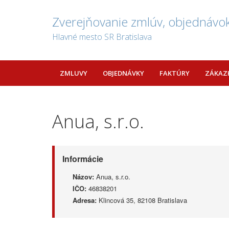
Zverejňovanie zmlúv, objednávok
Hlavné mesto SR Bratislava
ZMLUVY
OBJEDNÁVKY
FAKTÚRY
ZÁKAZ
Anua, s.r.o.
Informácie
Názov:
Anua, s.r.o.
IČO:
46838201
Adresa:
Klincová 35, 82108 Bratislava