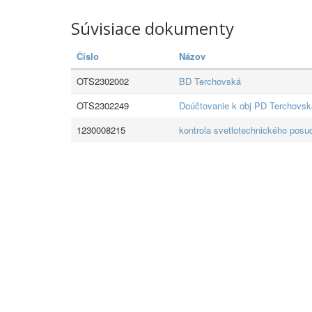
Súvisiace dokumenty
Číslo
Názov
OTS2302002
BD Terchovská
OTS2302249
Doúčtovanie k obj PD Terchovs
1230008215
kontrola svetlotechnického pos