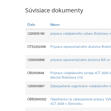
Súvisiace dokumenty
Číslo
Názov
1220005180
príprava volejbalového výberu Bratislavy 
OTS2302398
Príprava reprezentačného družstva Bratisl
1230003898
príprava reprezentačného družstva BA vo v
OB2500848
Príprava volejbalového turnaja 4CT 2025 
dievčat Bratislava U16.
1250003897
Zabezpečenie organizácie volejbalového t
OBB2600352
Objednávka na zabezpečenie prípavy Výber
4CT 2026 v Slovinsku.