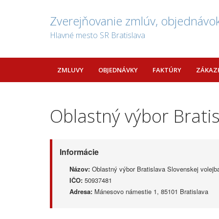
Zverejňovanie zmlúv, objednávok
Hlavné mesto SR Bratislava
ZMLUVY
OBJEDNÁVKY
FAKTÚRY
ZÁKAZ
Oblastný výbor Bratis
Informácie
Názov:
Oblastný výbor Bratislava Slovenskej volejba
IČO:
50937481
Adresa:
Mánesovo námestie 1, 85101 Bratislava