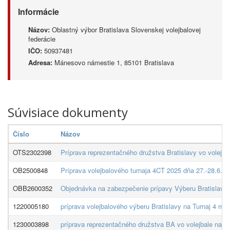
Informácie
Názov:
Oblastný výbor Bratislava Slovenskej volejbalovej
federácie
IČO:
50937481
Adresa:
Mánesovo námestie 1, 85101 Bratislava
Súvisiace dokumenty
Číslo
Názov
OTS2302398
Príprava reprezentačného družstva Bratislavy vo volejba
OB2500848
Príprava volejbalového turnaja 4CT 2025 dňa 27.-28.6.2
OBB2600352
Objednávka na zabezpečenie prípavy Výberu Bratislavy d
1220005180
príprava volejbalového výberu Bratislavy na Turnaj 4 mie
1230003898
príprava reprezentačného družstva BA vo volejbale na Tu