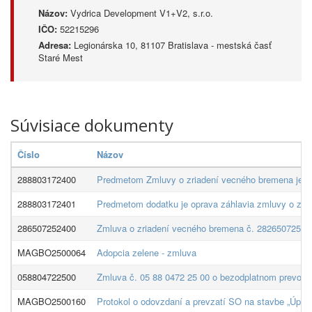
Názov:
Vydrica Development V1+V2, s.r.o.
IČO:
52215296
Adresa:
Legionárska 10, 81107 Bratislava - mestská časť
Staré Mest
Súvisiace dokumenty
Číslo
Názov
288803172400
Predmetom Zmluvy o zriadení vecného bremena je z
288803172401
Predmetom dodatku je oprava záhlavia zmluvy o zri
286507252400
Zmluva o zriadení vecného bremena č. 2826507252400 
MAGBO2500064
Adopcia zelene - zmluva
058804722500
Zmluva č. 05 88 0472 25 00 o bezodplatnom prevode 
MAGBO2500160
Protokol o odovzdaní a prevzatí SO na stavbe „Úpra