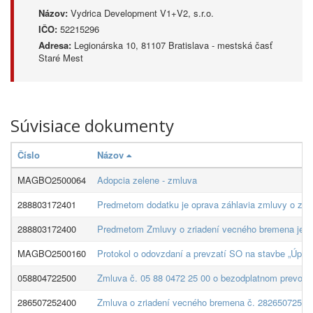
Názov:
Vydrica Development V1+V2, s.r.o.
IČO:
52215296
Adresa:
Legionárska 10, 81107 Bratislava - mestská časť
Staré Mest
Súvisiace dokumenty
Číslo
Názov
MAGBO2500064
Adopcia zelene - zmluva
288803172401
Predmetom dodatku je oprava záhlavia zmluvy o zri
288803172400
Predmetom Zmluvy o zriadení vecného bremena je z
MAGBO2500160
Protokol o odovzdaní a prevzatí SO na stavbe „Úpra
058804722500
Zmluva č. 05 88 0472 25 00 o bezodplatnom prevode 
286507252400
Zmluva o zriadení vecného bremena č. 2826507252400 