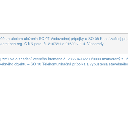
22 za účelom uloženia SO 07 Vodovodnej prípojky a SO 08 Kanalizačnej príp
ozemkoch reg. C-KN parc. č. 21672/1 a 21680 v k.ú. Vinohrady.
j zmluve o zriadení vecného bremena č. 286504932200/0099 uzatvorený z úč
vebného objektu – SO 10 Telekomunikačná prípojka a vypustenia stavebného