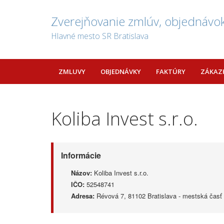
Zverejňovanie zmlúv, objednávok
Hlavné mesto SR Bratislava
ZMLUVY
OBJEDNÁVKY
FAKTÚRY
ZÁKAZ
Koliba Invest s.r.o.
Informácie
Názov:
Koliba Invest s.r.o.
IČO:
52548741
Adresa:
Révová 7, 81102 Bratislava - mestská časť