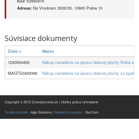
IČO:
63995816
Adresa:
Na Vinobraní 2636/30, 10600 Praha 10
Súvisiace dokumenty
Číslo
Názov
1240004493
Nákup zariadenia na úpravu ľadovej plochy Rolba s
MAGTS2400066
Nákup zariadenia na úpravu ľadovej plochy so spaľo
Copyright © 2015 Zverejnovanie.sk | Všetky práva vyhradené
Tvroba stránok
- Aglo Solutions |
Redakčný systém
- SysCom