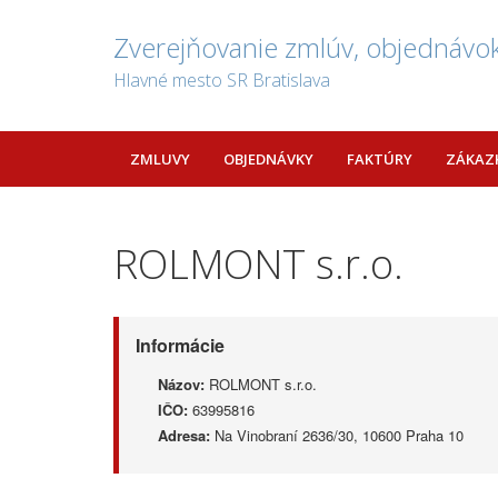
Zverejňovanie zmlúv, objednávok
Hlavné mesto SR Bratislava
ZMLUVY
OBJEDNÁVKY
FAKTÚRY
ZÁKAZ
ROLMONT s.r.o.
Informácie
Názov:
ROLMONT s.r.o.
IČO:
63995816
Adresa:
Na Vinobraní 2636/30, 10600 Praha 10