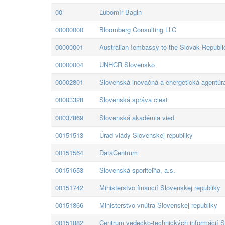
00
Ľubomír Bagin
00000000
Bloomberg Consulting LLC
00000001
Australian !embassy to the Slovak Republi
00000004
UNHCR Slovensko
00002801
Slovenská inovačná a energetická agentúr
00003328
Slovenská správa ciest
00037869
Slovenská akadémia vied
00151513
Úrad vlády Slovenskej republiky
00151564
DataCentrum
00151653
Slovenská sporiteľňa, a.s.
00151742
Ministerstvo financií Slovenskej republiky
00151866
Ministerstvo vnútra Slovenskej republiky
00151882
Centrum vedecko-technických informácií S