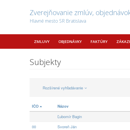
Zverejňovanie zmlúv, objednávok
Hlavné mesto SR Bratislava
ZMLUVY
OBJEDNÁVKY
FAKTÚRY
ZÁKAZ
Subjekty
Rozšírené vyhľadávanie
IČO
Názov
Ľubomír Bagin
00
Svoreň Ján