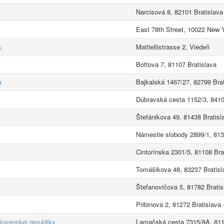
Narcisová 8, 82101 Bratislava
East 78th Street, 10022 New 
c
Mattiellistrasse 2, Viedeň
Bottova 7, 81107 Bratislava
a
Bajkalská 1467/27, 82799 Bra
Dúbravská cesta 1152/3, 8410
Štefánikova 49, 81438 Bratisl
Námestie slobody 2899/1, 813
Cintorínska 2301/5, 81108 Bra
Tomášikova 48, 83237 Bratisl
Štefanovičova 5, 81782 Bratis
Pribinova 2, 81272 Bratislava
lovenskej republiky
Lamačská cesta 7315/8A, 8110