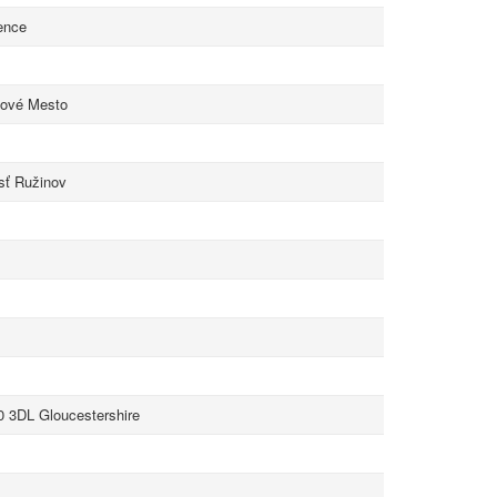
ence
Nové Mesto
sť Ružinov
0 3DL Gloucestershire