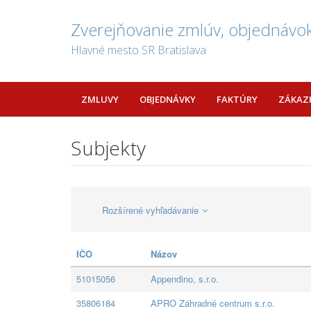
Zverejňovanie zmlúv, objednávok
Hlavné mesto SR Bratislava
ZMLUVY
OBJEDNÁVKY
FAKTÚRY
ZÁKAZ
Subjekty
Rozšírené vyhľadávanie
IČO
Názov
51015056
Appendino, s.r.o.
35806184
APRO Záhradné centrum s.r.o.