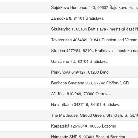
Šajdíkove Humence 440, 90607 Šajdíkove Hum
Zámocká 8, 81101 Bratislava
Škultétyho 1, 83104 Bratislava - mestská časť 
Továrenská 4054/49, 01841 Dubnica nad Váhom
Stredná 4272/84, 82104 Bratislava - mestská ča
Galvániho 7D, 82104 Bratislava
Purkyňova 649/127, 61200 Brno
Bedřicha Smetany 230, 27742 Obříství, ČR
28. října 810/246, 70900 Ostrava
Na vrátkach 3437/16, 84101 Bratislava
The Malthouse, Stroud Green, Standish, S, GL1
Karpatská 1261/84A, 90055 Lozorno
Námestie SNP 5, 97401 Banská Bystrica