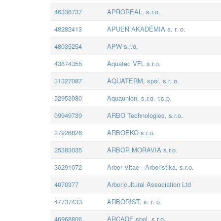
46336737
APROREAL, s.r.o.
48282413
APUEN AKADÉMIA s. r. o.
48035254
APW s.r.o.
43874355
Aquatec VFL s.r.o.
31327087
AQUATERM, spol. s r. o.
52953980
Aquaunion, s.r.o. r.s.p.
09949739
ARBO Technologies, s.r.o.
27926826
ARBOEKO s.r.o.
25383035
ARBOR MORAVIA s.r.o.
36291072
Arbor Vitae - Arboristika, s.r.o.
4070377
Arboricultural Association Ltd
47737433
ARBORIST, s. r. o.
46968806
ARCADE spol. s r.o.