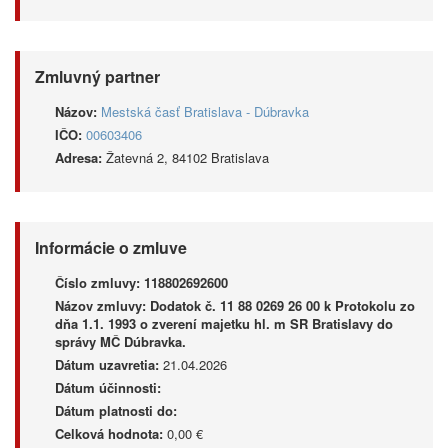
Zmluvný partner
Názov:
Mestská časť Bratislava - Dúbravka
IČO:
00603406
Adresa:
Žatevná 2, 84102 Bratislava
Informácie o zmluve
Číslo zmluvy:
118802692600
Názov zmluvy:
Dodatok č. 11 88 0269 26 00 k Protokolu zo
dňa 1.1. 1993 o zverení majetku hl. m SR Bratislavy do
správy MČ Dúbravka.
Dátum uzavretia:
21.04.2026
Dátum účinnosti:
Dátum platnosti do:
Celková hodnota:
0,00 €