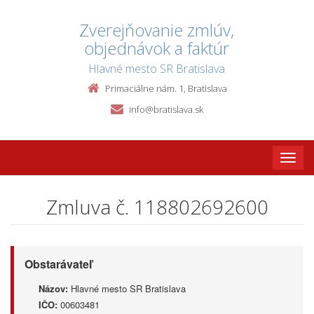
Zverejňovanie zmlúv,
objednávok a faktúr
Hlavné mesto SR Bratislava
Primaciálne nám. 1, Bratislava
info@bratislava.sk
Toggle
naviga
Zmluva č. 118802692600
Obstarávateľ
Názov:
Hlavné mesto SR Bratislava
IČO:
00603481