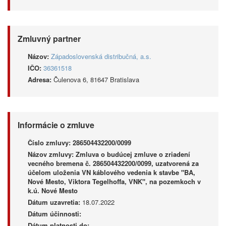
Zmluvný partner
Názov:
Západoslovenská distribučná, a.s.
IČO:
36361518
Adresa:
Čulenova 6, 81647 Bratislava
Informácie o zmluve
Číslo zmluvy:
286504432200/0099
Názov zmluvy:
Zmluva o budúcej zmluve o zriadení
vecného bremena č. 286504432200/0099, uzatvorená za
účelom uloženia VN káblového vedenia k stavbe "BA,
Nové Mesto, Viktora Tegelhoffa, VNK", na pozemkoch v
k.ú. Nové Mesto
Dátum uzavretia:
18.07.2022
Dátum účinnosti:
Dátum platnosti do: