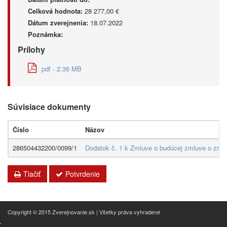
Celková hodnota:
28 277,00 €
Dátum zverejnenia:
18.07.2022
Poznámka:
Prílohy
pdf - 2.36 MB
Súvisiace dokumenty
Číslo
Názov
286504432200/0099/1
Dodatok č. 1 k Zmluve o budúcej zmluve o zri
Tlačiť
Potvrdenie
Copyright © 2015 Zverejnovanie.sk | Všetky práva vyhradené