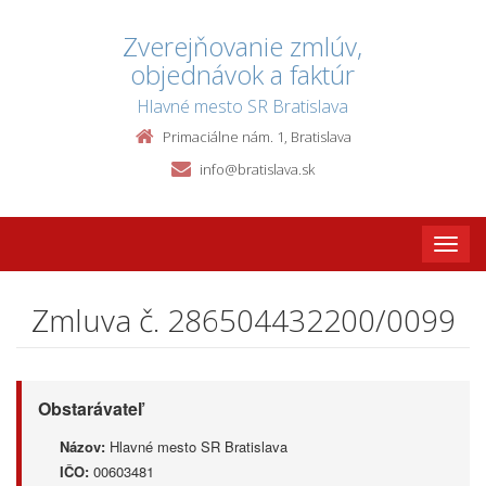
Zverejňovanie zmlúv,
objednávok a faktúr
Hlavné mesto SR Bratislava
Primaciálne nám. 1, Bratislava
info@bratislava.sk
Toggle
naviga
Zmluva č. 286504432200/0099
Obstarávateľ
Názov:
Hlavné mesto SR Bratislava
IČO:
00603481