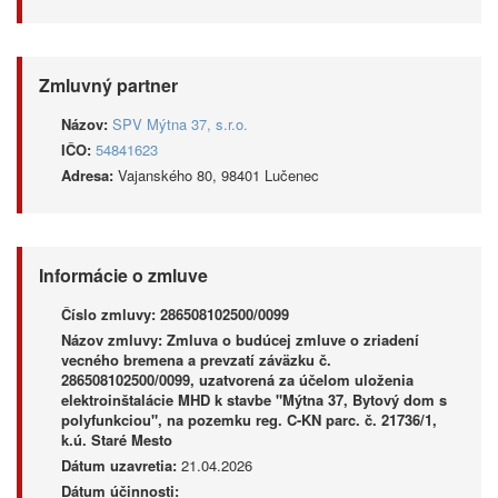
Zmluvný partner
Názov:
SPV Mýtna 37, s.r.o.
IČO:
54841623
Adresa:
Vajanského 80, 98401 Lučenec
Informácie o zmluve
Číslo zmluvy:
286508102500/0099
Názov zmluvy:
Zmluva o budúcej zmluve o zriadení
vecného bremena a prevzatí záväzku č.
286508102500/0099, uzatvorená za účelom uloženia
elektroinštalácie MHD k stavbe "Mýtna 37, Bytový dom s
polyfunkciou", na pozemku reg. C-KN parc. č. 21736/1,
k.ú. Staré Mesto
Dátum uzavretia:
21.04.2026
Dátum účinnosti: