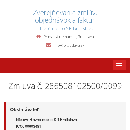
Zverejňovanie zmlúv,
objednávok a faktúr
Hlavné mesto SR Bratislava
Primaciálne nám. 1, Bratislava
info@bratislava.sk
Toggle
naviga
Zmluva č. 286508102500/0099
Obstarávateľ
Názov:
Hlavné mesto SR Bratislava
IČO:
00603481