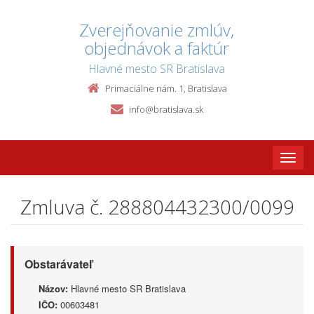
Zverejňovanie zmlúv,
objednávok a faktúr
Hlavné mesto SR Bratislava
Primaciálne nám. 1, Bratislava
info@bratislava.sk
Toggle
naviga
Zmluva č. 288804432300/0099
Obstarávateľ
Názov:
Hlavné mesto SR Bratislava
IČO:
00603481