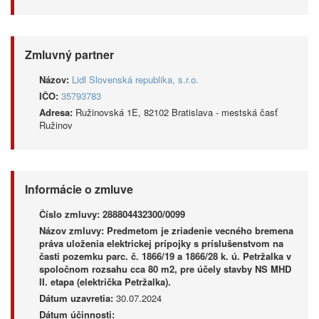
Zmluvný partner
Názov:
Lidl Slovenská republika, s.r.o.
IČO:
35793783
Adresa:
Ružinovská 1E, 82102 Bratislava - mestská časť
Ružinov
Informácie o zmluve
Číslo zmluvy:
288804432300/0099
Názov zmluvy:
Predmetom je zriadenie vecného bremena
práva uloženia elektrickej prípojky s príslušenstvom na
časti pozemku parc. č. 1866/19 a 1866/28 k. ú. Petržalka v
spoločnom rozsahu cca 80 m2, pre účely stavby NS MHD
II. etapa (električka Petržalka).
Dátum uzavretia:
30.07.2024
Dátum účinnosti: