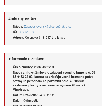
Zmluvný partner
Názov:
Západoslovenská distribučná, a.s.
IČO:
36361518
Adresa:
Čulenova 6, 81647 Bratislava
Informácie o zmluve
Číslo zmluvy:
288804832200
Názov zmluvy:
Zmluva o zriadení vecného brmena č. 28
88 0483 22 00, ktorou sa zriaďuje vecné bremeno práva
stavby in personam na pozemku parc. č. 6088/45 -
zastavané plochy a nádvoria vo výmere 40 m2 v k. ú.
Vinohrady.
Dátum uzavretia:
24.08.2022
Dátum účinnosti:
Dátum platnosti do: