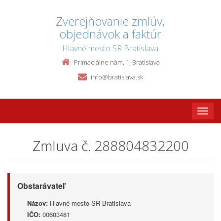
Zverejňovanie zmlúv,
objednávok a faktúr
Hlavné mesto SR Bratislava
Primaciálne nám. 1, Bratislava
info@bratislava.sk
Toggle
naviga
Zmluva č. 288804832200
Obstarávateľ
Názov:
Hlavné mesto SR Bratislava
IČO:
00603481