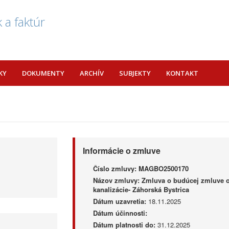
 a faktúr
KY
DOKUMENTY
ARCHÍV
SUBJEKTY
KONTAKT
Informácie o zmluve
Číslo zmluvy:
MAGBO2500170
Názov zmluvy:
Zmluva o budúcej zmluve o
kanalizácie- Záhorská Bystrica
Dátum uzavretia:
18.11.2025
Dátum účinnosti:
Dátum platnosti do:
31.12.2025