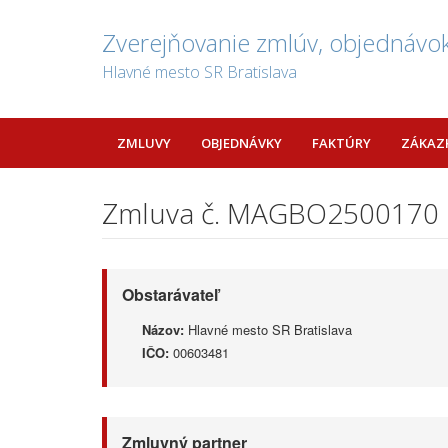
Zverejňovanie zmlúv, objednávok
Hlavné mesto SR Bratislava
ZMLUVY
OBJEDNÁVKY
FAKTÚRY
ZÁKAZ
Zmluva č. MAGBO2500170
Obstarávateľ
Názov:
Hlavné mesto SR Bratislava
IČO:
00603481
Zmluvný partner