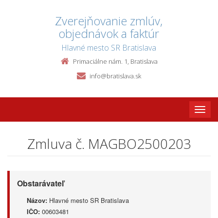
Zverejňovanie zmlúv,
objednávok a faktúr
Hlavné mesto SR Bratislava
Primaciálne nám. 1, Bratislava
info@bratislava.sk
Toggle
naviga
Zmluva č. MAGBO2500203
Obstarávateľ
Názov:
Hlavné mesto SR Bratislava
IČO:
00603481