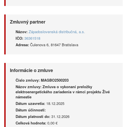
Zmluvný partner
Názov:
Západoslovenská distribučná, a.s.
IČO:
36361518
Adresa:
Čulenova 6, 81647 Bratislava
Informácie o zmluve
Číslo zmluvy:
MAGBO2500203
Názov zmluvy:
Zmluva o vykonaní preložky
elektroenergetického zariadenia v rámci projektu Živé
námestie
Dátum uzavretia:
18.12.2025
Dátum účinnosti:
Dátum platnosti do:
31.12.2026
Celková hodnota:
0,00 €