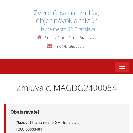
Zverejňovanie zmlúv,
objednávok a faktúr
Hlavné mesto SR Bratislava
Primaciálne nám. 1, Bratislava
info@bratislava.sk
Toggle
naviga
Zmluva č. MAGDG2400064
Obstarávateľ
Názov:
Hlavné mesto SR Bratislava
IČO:
00603481