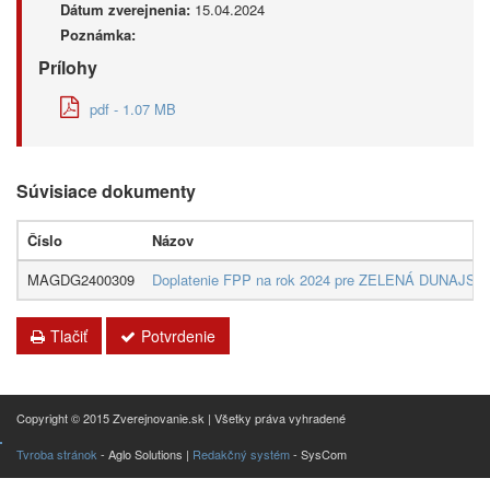
Dátum zverejnenia:
15.04.2024
Poznámka:
Prílohy
pdf - 1.07 MB
Súvisiace dokumenty
Číslo
Názov
MAGDG2400309
Doplatenie FPP na rok 2024 pre ZELENÁ DUNAJSKÁ 
Tlačiť
Potvrdenie
Copyright © 2015 Zverejnovanie.sk | Všetky práva vyhradené
Tvroba stránok
- Aglo Solutions |
Redakčný systém
- SysCom