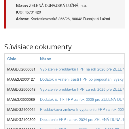
Názov:
ZELENÁ DUNAJSKÁ LUŽNÁ, n.o.
IČO:
45731420
Adresa:
Kvetoslavovská 366/26, 90042 Dunajská Lužná
Súvisiace dokumenty
Číslo
Názov
MAGDG2600081
Vyplatenie preddavku FPP na rok 2026 pre ZELENÁ
MAGZD2600127
Dodatok o vrátení časti FPP po prepočítaní výšky
MAGDG2500048
Vyplatenie preddavku FPP za rok 2025 pre ZELENÁ
MAGZD2500089
Dodatok č. 1 k FPP za rok 2025 pre ZELENÁ DUNAJ
MAGDG2400064
Preddavková zmluva k vyplateniu FPP na rok 2024
MAGDG2400309
Doplatenie FPP na rok 2024 pre ZELENÁ DUNAJSKÁ 