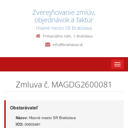
Zverejňovanie zmlúv,
objednávok a faktúr
Hlavné mesto SR Bratislava
Primaciálne nám. 1, Bratislava
info@bratislava.sk
Toggle
naviga
Zmluva č. MAGDG2600081
Obstarávateľ
Názov:
Hlavné mesto SR Bratislava
IČO:
00603481