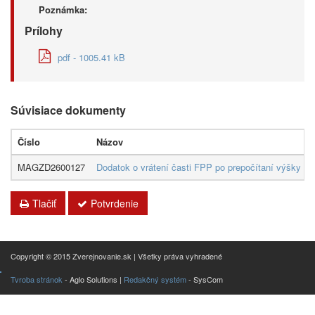
Poznámka:
Prílohy
pdf - 1005.41 kB
Súvisiace dokumenty
Číslo
Názov
MAGZD2600127
Dodatok o vrátení časti FPP po prepočítaní výšky
Tlačiť
Potvrdenie
Copyright © 2015 Zverejnovanie.sk | Všetky práva vyhradené
Tvroba stránok
- Aglo Solutions |
Redakčný systém
- SysCom