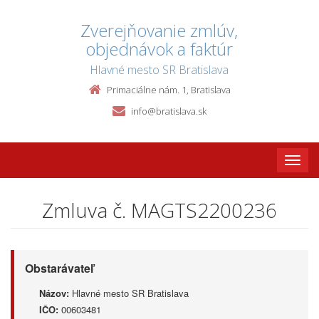
Zverejňovanie zmlúv,
objednávok a faktúr
Hlavné mesto SR Bratislava
Primaciálne nám. 1, Bratislava
info@bratislava.sk
Toggle
naviga
Zmluva č. MAGTS2200236
Obstarávateľ
Názov:
Hlavné mesto SR Bratislava
IČO:
00603481