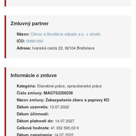
Zmluvný partner
Názov:
Odvoz a likvidácia odpadu a.s. v skratk
IČO:
00681300
Adresa:
Ivanská cesta 22, 82104 Bratislava
Informácie o zmluve
Kategória:
Stavebné práce, opravárenské práce
Číslo zmluvy:
MAGTS2200236
Názov zmluvy:
Zabezpečenie zberu a pepravy KO
Dátum uzavretia:
13.07.2022
Dátum účinnosti:
Dátum platnosti do:
14.07.2027
Celková hodnota:
41 352 500,03 €
Dátum zverejnenia:
14.07.2022