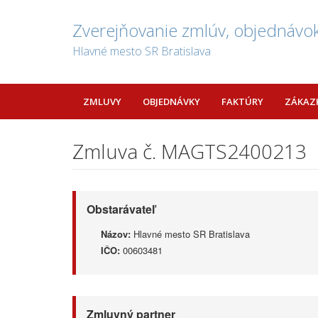
Zverejňovanie zmlúv, objednávok
Hlavné mesto SR Bratislava
ZMLUVY
OBJEDNÁVKY
FAKTÚRY
ZÁKAZ
Zmluva č. MAGTS2400213
Obstarávateľ
Názov:
Hlavné mesto SR Bratislava
IČO:
00603481
Zmluvný partner