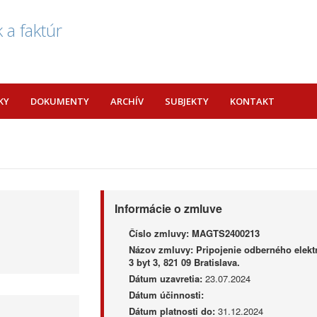
 a faktúr
KY
DOKUMENTY
ARCHÍV
SUBJEKTY
KONTAKT
Informácie o zmluve
Číslo zmluvy:
MAGTS2400213
Názov zmluvy:
Pripojenie odberného elekt
3 byt 3, 821 09 Bratislava.
Dátum uzavretia:
23.07.2024
Dátum účinnosti:
Dátum platnosti do:
31.12.2024