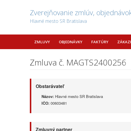
Zverejňovanie zmlúv, objednávok
Hlavné mesto SR Bratislava
ZMLUVY
OBJEDNÁVKY
FAKTÚRY
ZÁKAZ
Zmluva č. MAGTS2400256
Obstarávateľ
Názov:
Hlavné mesto SR Bratislava
IČO:
00603481
Zmluvný partner