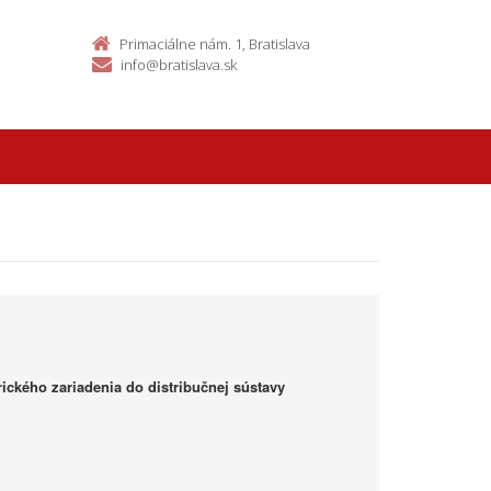
Primaciálne nám. 1, Bratislava
info@bratislava.sk
ického zariadenia do distribučnej sústavy