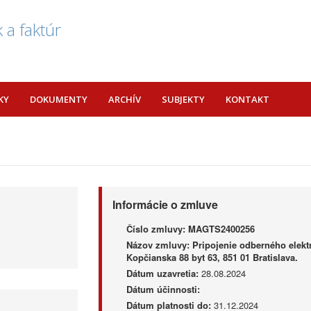
 a faktúr
KY
DOKUMENTY
ARCHÍV
SUBJEKTY
KONTAKT
Informácie o zmluve
Číslo zmluvy:
MAGTS2400256
Názov zmluvy:
Pripojenie odberného elektr
Kopčianska 88 byt 63, 851 01 Bratislava.
Dátum uzavretia:
28.08.2024
Dátum účinnosti:
Dátum platnosti do:
31.12.2024