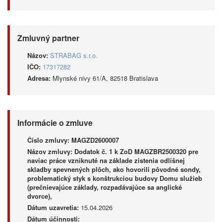
Zmluvný partner
Názov:
STRABAG s.r.o.
IČO:
17317282
Adresa:
Mlynské nivy 61/A, 82518 Bratislava
Informácie o zmluve
Číslo zmluvy:
MAGZD2600007
Názov zmluvy:
Dodatok č. 1 k ZoD MAGZBR2500320 pre
naviac práce vzniknuté na základe zistenia odlišnej
skladby spevnených plôch, ako hovorili pôvodné sondy,
problematický styk s konštrukciou budovy Domu služieb
(prečnievajúce základy, rozpadávajúce sa anglické
dvorce),
Dátum uzavretia:
15.04.2026
Dátum účinnosti: