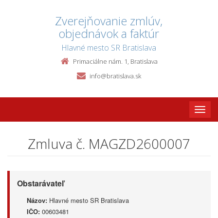
Zverejňovanie zmlúv,
objednávok a faktúr
Hlavné mesto SR Bratislava
Primaciálne nám. 1, Bratislava
info@bratislava.sk
Toggle
naviga
Zmluva č. MAGZD2600007
Obstarávateľ
Názov:
Hlavné mesto SR Bratislava
IČO:
00603481