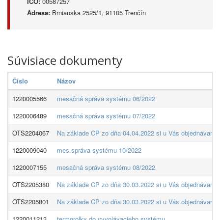
IČO:
00587257
Adresa:
Brnianska 2525/1, 91105 Trenčín
Súvisiace dokumenty
Číslo
Názov
1220005566
mesačná správa systému 06/2022
1220006489
mesačná správa systému 07/2022
OTS2204067
Na základe CP zo dňa 04.04.2022 si u Vás objednávame:
1220009040
mes.správa systému 10/2022
1220007155
mesačná správa systému 08/2022
OTS2205380
Na základe CP zo dňa 30.03.2022 si u Vás objednávame:
OTS2205801
Na základe CP zo dňa 30.03.2022 si u Vás objednávame: 
1220011213
termorolky do vyvolávacieho systému