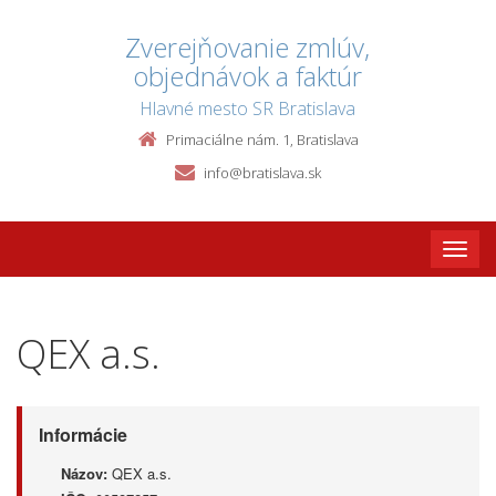
Zverejňovanie zmlúv,
objednávok a faktúr
Hlavné mesto SR Bratislava
Primaciálne nám. 1, Bratislava
info@bratislava.sk
Toggle
naviga
QEX a.s.
Informácie
Názov:
QEX a.s.