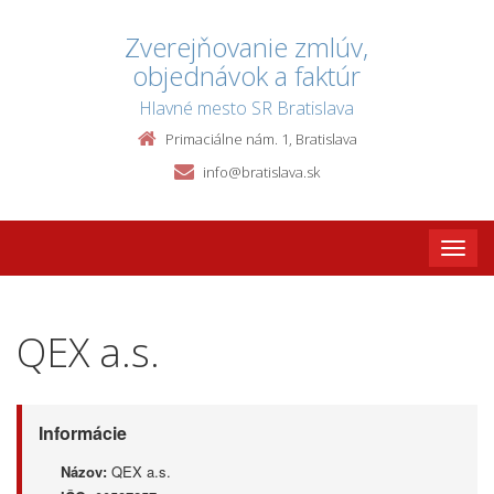
Zverejňovanie zmlúv,
objednávok a faktúr
Hlavné mesto SR Bratislava
Primaciálne nám. 1, Bratislava
info@bratislava.sk
Toggle
naviga
QEX a.s.
Informácie
Názov:
QEX a.s.