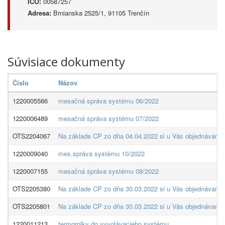
IČO:
00587257
Adresa:
Brnianska 2525/1, 91105 Trenčín
Súvisiace dokumenty
Číslo
Názov
1220005566
mesačná správa systému 06/2022
1220006489
mesačná správa systému 07/2022
OTS2204067
Na základe CP zo dňa 04.04.2022 si u Vás objednávame:
1220009040
mes.správa systému 10/2022
1220007155
mesačná správa systému 08/2022
OTS2205380
Na základe CP zo dňa 30.03.2022 si u Vás objednávame:
OTS2205801
Na základe CP zo dňa 30.03.2022 si u Vás objednávame: 
1220011213
termorolky do vyvolávacieho systému