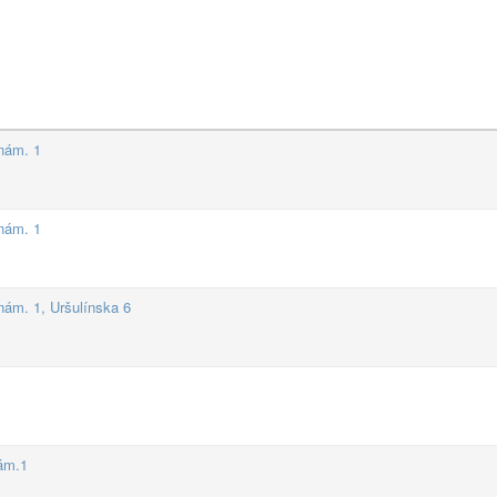
 nám. 1
 nám. 1
nám. 1, Uršulínska 6
nám.1