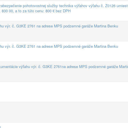
abezpečenie pohotovostnej služby technika výťahov výťahu č. Z0126 umies
, 830 00, a to za túto cenu: 800 € bez DPH
ťahu výr. č. G3KE 2761 na adrese MPS podzemné garáže Martina Benku
ťahu výr. č. G3KE 2761 na adrese MPS podzemné garáže Martina Benku
dokumentácie výťahu výr. č. G3KE 2761na adrese MPS podzemné garáže Mart
1