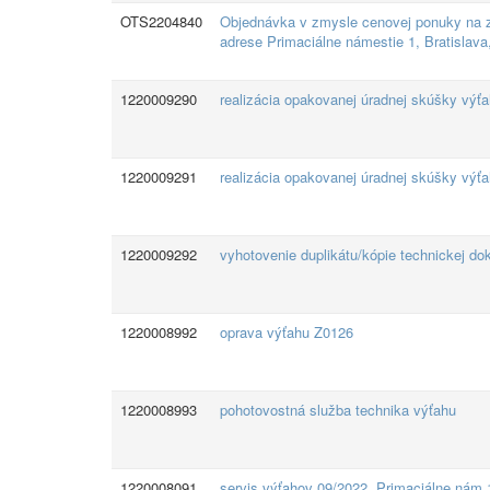
OTS2204840
Objednávka v zmysle cenovej ponuky na z
adrese Primaciálne námestie 1, Bratislava
1220009290
realizácia opakovanej úradnej skúšky vý
1220009291
realizácia opakovanej úradnej skúšky vý
1220009292
vyhotovenie duplikátu/kópie technickej 
1220008992
oprava výťahu Z0126
1220008993
pohotovostná služba technika výťahu
1220008091
servis výťahov 09/2022, Primaciálne nám.