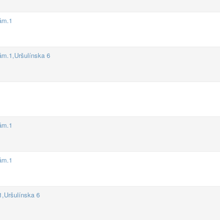
nám.1
ám.1,Uršulínska 6
nám.1
nám.1
1,Uršulínska 6